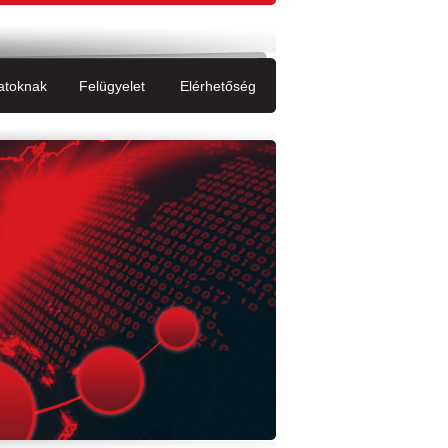
atoknak
Felügyelet
Elérhetőség