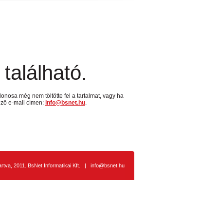
található.
donosa még nem töltötte fel a tartalmat, vagy ha
kező e-mail címen:
info@bsnet.hu
.
artva, 2011.
BsNet Informatikai Kft.
|
info@bsnet.hu